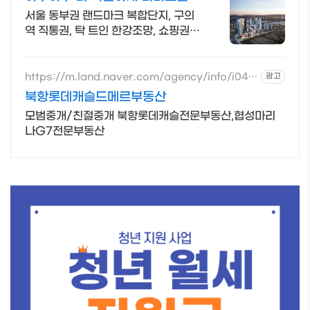
이스트폴
서울 동부권 랜드마크 복합단지, 구의
역 직통권, 탁 트인 한강조망, 쇼핑권
슬세권
https://m.land.naver.com/agency/info/i04c
광고
offee
북항롯데캐슬드메르부동산
모범중개/친절중개 북항롯데캐슬전문부동산,협성마리
나G7전문부동산