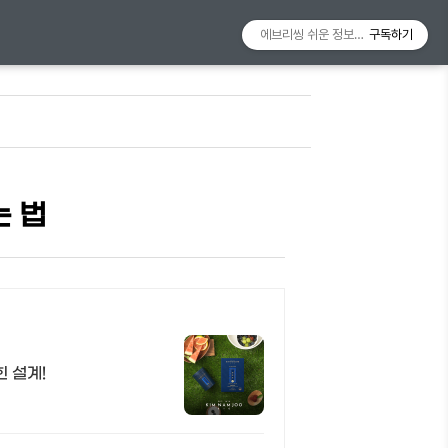
에브리씽 쉬운 정보알리미
구독하기
는 법
 설계!