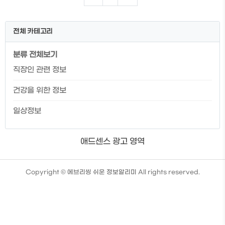
툭하면 배탈이 나곤하죠. 장에 좋음 음식들
은 식이섬유 함량이 높고, 유산균이 함유되
어 있다는 공통점이 있습니다. 또한, 항산화
전체 카테고리
물질이 풍부하며 저지방에 고단백 식품들
입니다. 그리고 마지막으로 발효 식품들이
분류 전체보기
많습니다. 시도때도 없이 탈이나는 장 때문
에 고생이신 분들을 위해 5가지의 장에 좋
직장인 관련 정보
은 음식을 알아보도록 하겠습니다. 요거트
요거트는 프로바이오틱스를 함유하고 있기
건강을 위한 정보
때문에 장 내 유익한 세균을 늘려주고 유해
세..
일상정보
애드센스 광고 영역
TistoryWhaleSkin3.4
Copyright ©
에브리씽 쉬운 정보알리미
All rights reserved.