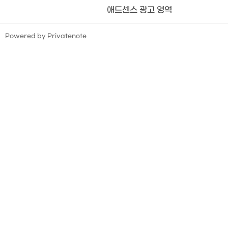
애드센스 광고 영역
TistoryWhaleSkin3.4
Powered by Privatenote