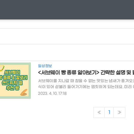
일상정보
<서브웨이 빵 종류 알아보기> 간략한 설명 및
서브웨이를 지나갈 때 참을 수 없는 맛있는 냄새가 풍겨오
식이 있어 섣불리 들어가기에는 멈칫하게 되는데요. 미리 
월하지 않을까요? 목차 서브웨이 빵 종류 샌드위치 별 추
2023. 4. 10. 17:18
235kcal 곡물빵인 위트빵에 오트밀 가루를 묻혀 고소함과
에 옥수수 가루를 묻혀 겉은 바삭하고 속은 부드럽게 위트 1
물빵 파마산 오레가노 213kcal 부드러운 화이트빵에 
«
1
»
202kcal 가장 클래식한 부드러운 밀빵 플랫브레드 467..