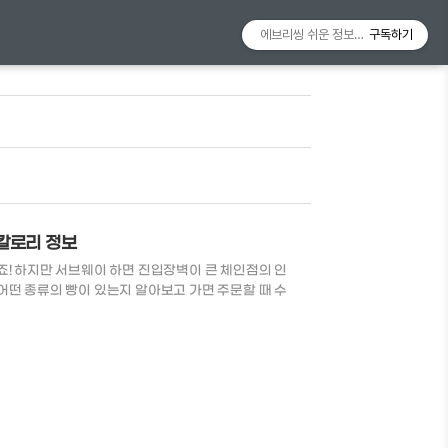
에브리씽 쉬운 정보알리미
구독하기
 칼로리 정보
죠! 하지만 서브웨이 하면 진입장벽이 큰 체인점의 인
어떤 종류의 빵이 있는지 알아보고 가면 주문할 때 수
천 빵 서브웨이 빵 종류 빵종류 칼로리 특징 허니오트
 식감이 두배로 하티 210kcal 부드러운 화이트빵
92kcal 9가지 곡물로 만들어 건강하고 고소한 곡
파마산 오레가노 시즈닝을 묻혀 허브향이 가득 화이트