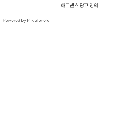
애드센스 광고 영역
TistoryWhaleSkin3.4
Powered by Privatenote