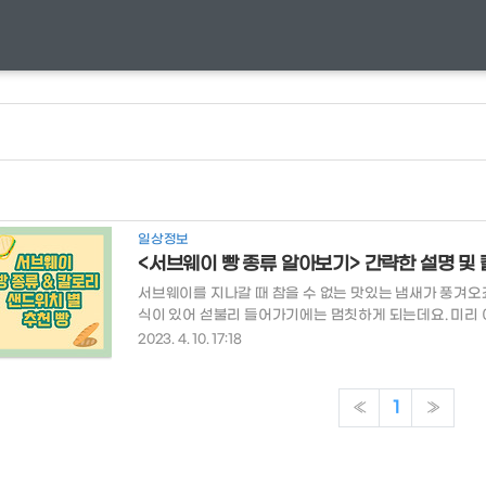
일상정보
<서브웨이 빵 종류 알아보기> 간략한 설명 및
서브웨이를 지나갈 때 참을 수 없는 맛있는 냄새가 풍겨오
식이 있어 섣불리 들어가기에는 멈칫하게 되는데요. 미리 
월하지 않을까요? 목차 서브웨이 빵 종류 샌드위치 별 추
2023. 4. 10. 17:18
235kcal 곡물빵인 위트빵에 오트밀 가루를 묻혀 고소함과
에 옥수수 가루를 묻혀 겉은 바삭하고 속은 부드럽게 위트 1
물빵 파마산 오레가노 213kcal 부드러운 화이트빵에 
«
1
»
202kcal 가장 클래식한 부드러운 밀빵 플랫브레드 467..