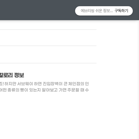
에브리씽 쉬운 정보알리미
구독하기
 칼로리 정보
죠! 하지만 서브웨이 하면 진입장벽이 큰 체인점의 인
어떤 종류의 빵이 있는지 알아보고 가면 주문할 때 수
천 빵 서브웨이 빵 종류 빵종류 칼로리 특징 허니오트
 식감이 두배로 하티 210kcal 부드러운 화이트빵
92kcal 9가지 곡물로 만들어 건강하고 고소한 곡
파마산 오레가노 시즈닝을 묻혀 허브향이 가득 화이트