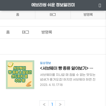
에브리씽 쉬운 정보알리미
홈
태그
방명록
홈
태그
방명록
일상정보
<서브웨이 빵 종류 알아보기> 간략한 설명 및 칼로리 정보
서브웨이를 지나갈 때 참을 수 없는 맛있는
냄새가 풍겨오죠! 하지만 서브웨이 하면 진
입장벽이 큰 체인점의 인식이 있어 섣불리
2023. 4. 10. 17:18
들어가기에는 멈칫하게 되는데요. 미리 어
떤 종류의 빵이 있는지 알아보고 가면 주문
할 때 수월하지 않을까요? 목차 서브웨이
빵 종류 샌드위치 별 추천 빵 서브웨이 빵 종
«
1
»