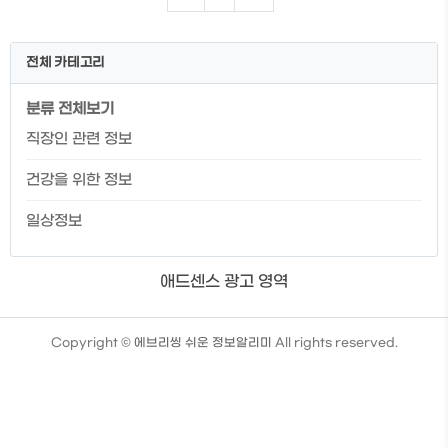
류 빵종류 칼로리 특징 허니오트 235kcal
곡물빵인 위트빵에 오트밀 가루를 묻혀 고
소함과 식감이 두배로 하티 210kcal 부드
전체 카테고리
러운 화이트빵에 옥수수 가루를 묻혀 겉은
바삭하고 속은 부드럽게 위트 192kcal 9
분류 전체보기
가지 곡물로 만들어 건강하고 고소한 곡물
빵 파마산 오레가노 213kcal 부드러운 화
직장인 관련 정보
이트빵에 파마산 오레가노 시즈닝을 묻혀
허브향이 가득 화이트 202kcal 가장 클래
건강을 위한 정보
식한 부드러운 밀빵 플랫브레드 467..
일상정보
애드센스 광고 영역
TistoryWhaleSkin3.4
Copyright ©
에브리씽 쉬운 정보알리미
All rights reserved.