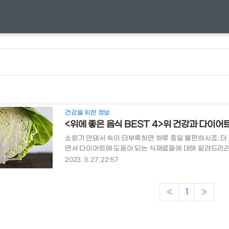
건강을 위한 정보
<위에 좋은 음식 BEST 4>위 건강과 다이어
소화가 안돼서 속이 더부룩하면 하루 종일 불편하시죠. 더 
면서 다이어트에 도움이 되는 식재료들에 대해 알려드리려 
트 식재료에 대해 간편하게 알아보시길 바랍니다. 목차 1. 
2023. 3. 27. 22:57
음식들 위에 좋은 음식들 양배추 양배추는 미국 타임지에
풍부한 대다 100g당 20kcal라는 낮은 칼로리로 다이어
용, 변비 개선 등의 효능도 있습니다. 하얀 속잎에는 비타
«
1
»
분은 위궤양을 치료하는 효과가 있고, 위장 내의 세포재..