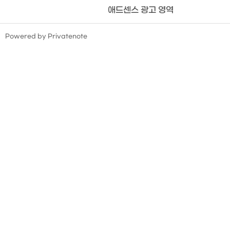
애드센스 광고 영역
TistoryWhaleSkin3.4
Powered by Privatenote