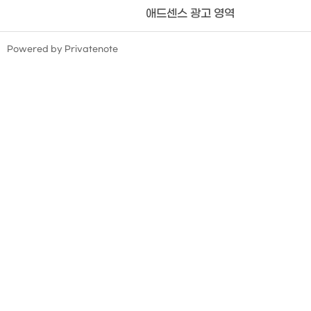
애드센스 광고 영역
TistoryWhaleSkin3.4
Powered by Privatenote