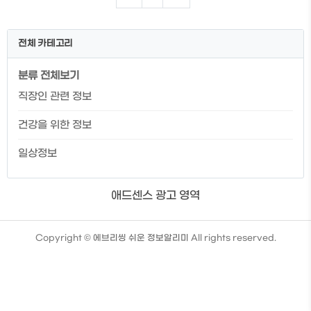
스란? 2. 휴면 계좌 잔고 조회하기 3. 휴면
계좌 계좌해지 하기 4. 휴면 포인트 통합 조
회하기 5. 숨은 보험금 조회하기 계좌정보
전체 카테고리
통합관리서비스란? 나의 계좌를 한눈에 확
인할 수 있을 뿐 아니라 증권사, 저축은행,
분류 전체보기
카드 등 전반적인 나의 금융 계좌를 한눈에
볼 수 있는 편리한 플랫폼입니다. 은행권뿐
직장인 관련 정보
아니라 제2금융권까지 모두 조회가 가능하
니 정말로 한눈에 모든 걸 볼 수 있는 플랫폼
건강을 위한 정보
이라고 말할 수 있습니다...
일상정보
애드센스 광고 영역
TistoryWhaleSkin3.4
Copyright ©
에브리씽 쉬운 정보알리미
All rights reserved.