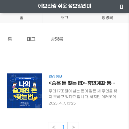
에브리씽 쉬운 정보알리미
홈
태그
방명록
홈
태그
방명록
일상정보
<숨은 돈 찾는 법>-휴면계좌 통합조회-카드 포인트 통합 조회-미청구 보험금 통합 조회
무려 17조원이 넘는 돈이 잠든 채 주인을 찾
지 못하고 있다고 합니다. 하지만 여러곳에
잠든 나의 돈을 찾는 것이 여간 번거로운일
2023. 4. 7. 13:25
이 아닌데요. 이를 위해 한 번에 손쉽고 간편
하게 찾을 수 있는 서비스가 있습니다. 이번
기회에 더 늦기전에 간편하게 찾아보시길
바랍니다. 목차 1. 계좌정보통합관리 서비
«
1
»