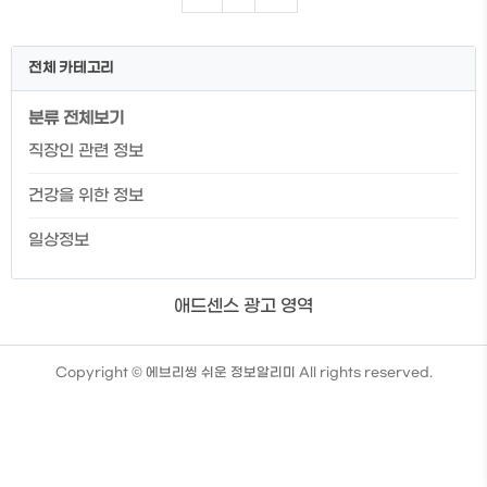
부과됩니다. 퇴직금 및 토직 소득세를 계산
해 볼 수 있는 계산기를 상기링크에서 확인
할 수 있으니 클릭하셔서 확인 하시길 바랍
전체 카테고리
니다. 👉퇴사하기 전 필요한 서류에 대해
미리 알아두면 퇴사 후 번거로움을 줄일 수
분류 전체보기
있습니다. 퇴사를 앞두신 분들 이라면 해당
글에서 미리 필요한 것들에 대해 알아보시
직장인 관련 정보
길 바라니다. 퇴직금 바로 수령하는 방법 ①
개인 IRP 계좌 개설 ② 개설한 IRP 계좌 회
건강을 위한 정보
사에 통보 (계좌번호 전달..
일상정보
애드센스 광고 영역
TistoryWhaleSkin3.4
Copyright ©
에브리씽 쉬운 정보알리미
All rights reserved.