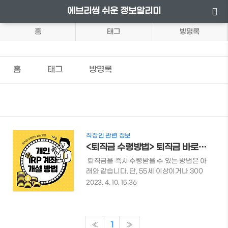
에브리씽 쉬운 정보알리미
홈
태그
방명록
홈
태그
방명록
직장인 관련 정보
<퇴직금 수령방법> 퇴직금 바로 수령받는 방법
​ 퇴직금을 즉시 수령받을 수 있는 방법은 아
래와 같습니다. 단, 55세 이상이거나 300
만원 미만일 경우 IRP 계좌 개설없이 즉시
2023. 4. 10. 15:36
수령 가능합니다. IPR 계좌가 무엇인지, 퇴
직소득세, 퇴직금/퇴직 소득세 계산 관련
된 내용은 아래 링크에서 확인 가능합니다.
👉퇴직금 수령 시 퇴직금에 대한 소득세가
«
1
»