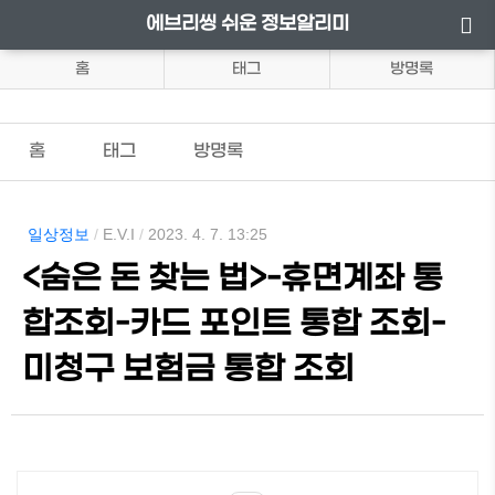
에브리씽 쉬운 정보알리미
홈
태그
방명록
홈
태그
방명록
일상정보
/
E.V.I
/
2023. 4. 7. 13:25
<숨은 돈 찾는 법>-휴면계좌 통
합조회-카드 포인트 통합 조회-
미청구 보험금 통합 조회