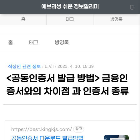
에브리씽 쉬운 정보알리미
홈
태그
방명록
홈
태그
방명록
직장인 관련 정보
/
E.V.I
/
2023. 4. 10. 15:39
<공동인증서 발급 방법> 금융인
증서와의 차이점 과 인증서 종류
https://best.kingkjs.com/
광고
공동인증서 다운로드 발급방법