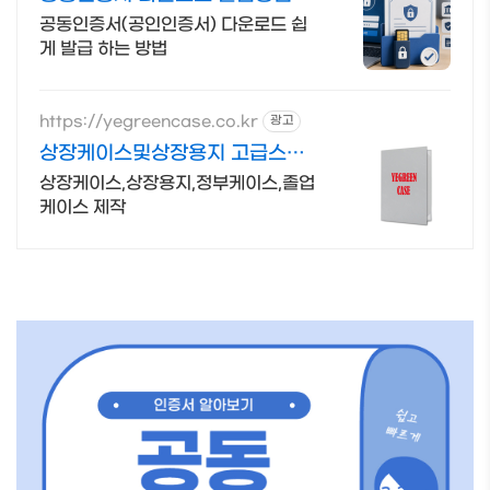
공동인증서(공인인증서) 다운로드 쉽
게 발급 하는 방법
https://yegreencase.co.kr
광고
상장케이스및상장용지 고급스러
운 차별화된 디자인
상장케이스,상장용지,정부케이스,졸업
케이스 제작