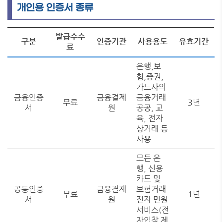
개인용 인증서 종류
발급수수
구분
인증기관
사용용도
유효기간
료
은행,보
험,증권,
카드사의
금융인증
금융결제
금융거래
무료
3년
서
원
공공, 교
육, 전자
상거래 등
사용
모든 은
행, 신용
카드 및
공동인증
금융결제
보험거래
무료
1년
서
원
전자 민원
서비스(전
자입찰 제