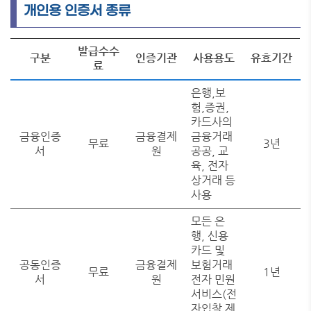
개인용 인증서 종류
발급수수
구분
인증기관
사용용도
유효기간
료
은행,보
험,증권,
카드사의
금융인증
금융결제
금융거래
무료
3년
서
원
공공, 교
육, 전자
상거래 등
사용
모든 은
행, 신용
카드 및
공동인증
금융결제
보험거래
무료
1년
서
원
전자 민원
서비스(전
자입찰 제