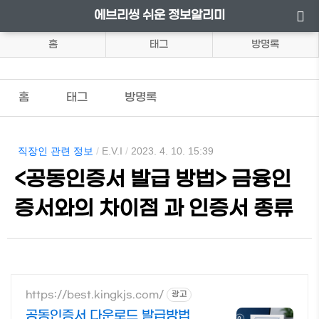
에브리씽 쉬운 정보알리미
홈
태그
방명록
홈
태그
방명록
직장인 관련 정보
/
E.V.I
/
2023. 4. 10. 15:39
<공동인증서 발급 방법> 금융인
증서와의 차이점 과 인증서 종류
https://best.kingkjs.com/
광고
공동인증서 다운로드 발급방법