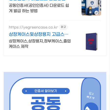
공동인증서(공인인증서) 다운로드 쉽
게 발급 하는 방법
https://yegreencase.co.kr
광고
상장케이스및상장용지 고급스러
운 차별화된 디자인
상장케이스,상장용지,정부케이스,졸업
케이스 제작