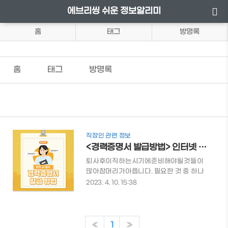
에브리씽 쉬운 정보알리미
홈
태그
방명록
홈
태그
방명록
직장인 관련 정보
<경력증명서 발급방법> 인터넷 발급방법 과 재직증명서란?
퇴사후이직하는시기에준비해야될것들이
많아참머리가아픕니다. 필요한 것 중 하나
가 바로 경력증명서인데요. 경력증명서를
2023. 4. 10. 15:38
쉽게발급받는방법에대해알아보도록하겠
습니다. 목차 재직증명서와경력증명서차이
경력증명서발급방법 👉 퇴직 시 필요한 서
류가 무엇인지 미리 알아두면 퇴사 후 번거
«
1
»