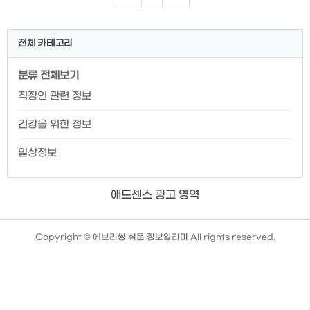
로움을 예방할 수 있습니다. 퇴사 전에 알아
두면 좋은 정보 또한 있으므로 퇴사를 준비
하시는 분이라면 미리 확인하시길 바랍니
전체 카테고리
다. 👉 퇴직금을 수령받는 방법이 궁금하신
분들이나 IRP 계좌 개설에 어려움이 있으
분류 전체보기
신 분들은 해당 글에서 확인이 가능합니다.
한번에 확인을 원하시는 분들은 해당 글에
직장인 관련 정보
서 확인하시길 바랍니다. 재직증명서와경
력증명서차이 재직증명서는 현재 직장을
건강을 위한 정보
다니고 있음을 증명해주는 문서입니다. 즉,
재직을 증명하는 서류로재직중에 발급받는
일상정보
서류로..
애드센스 광고 영역
TistoryWhaleSkin3.4
Copyright ©
에브리씽 쉬운 정보알리미
All rights reserved.