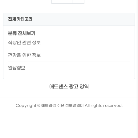
위에 안좋은 음식들 / 피해야할 음식들 위
에 좋은 음식들 양배추 양배추는 미국 타임
지에서 선정한 3대 장수식품입니다. 양배
전체 카테고리
추는 식이섬유가 풍부한 대다 100g당
20kcal라는 낮은 칼로리로 다이어트에 매
분류 전체보기
우 좋은 음식입니다. 암 예방, 혈액순환, 해
독작용, 변비 개선 등의 효능도 있습니다. 하
직장인 관련 정보
얀 속잎에는 비타민B와 비타민C 함량이
놓으며, 양배추의 비타민U 성분은 위궤양
건강을 위한 정보
을 치료하는 효과가 있고, 위장 내의 세포
재..
일상정보
애드센스 광고 영역
TistoryWhaleSkin3.4
Copyright ©
에브리씽 쉬운 정보알리미
All rights reserved.