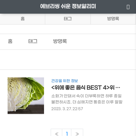
에브리씽 쉬운 정보알리미
홈
태그
방명록
홈
태그
방명록
건강을 위한 정보
<위에 좋은 음식 BEST 4>위 건강과 다이어트에 좋은 음식 한번에 알아보기
소화가 안돼서 속이 더부룩하면 하루 종일
불편하시죠. 더 심해지면 통증은 이루 말할
수 없는데요. 속도 편해지면서 다이어트에
2023. 3. 27. 22:57
도움이 되는 식재료들에 대해 알려드리려
합니다. 여러 가지로 손쉽게 조리할 수 있는
다이어트 식재료에 대해 간편하게 알아보
시길 바랍니다. 목차 1. 위에 좋은 음식들 2.
«
1
»