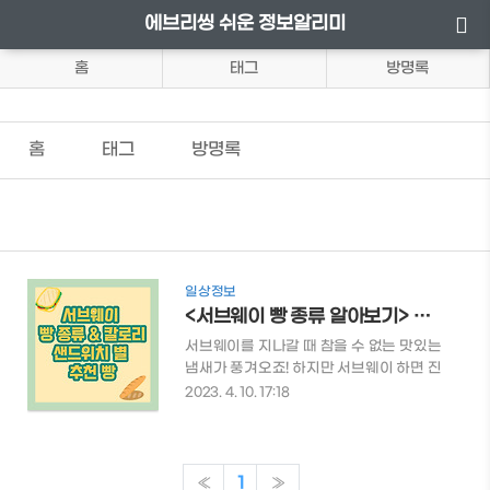
에브리씽 쉬운 정보알리미
홈
태그
방명록
홈
태그
방명록
일상정보
<서브웨이 빵 종류 알아보기> 간략한 설명 및 칼로리 정보
서브웨이를 지나갈 때 참을 수 없는 맛있는
냄새가 풍겨오죠! 하지만 서브웨이 하면 진
입장벽이 큰 체인점의 인식이 있어 섣불리
2023. 4. 10. 17:18
들어가기에는 멈칫하게 되는데요. 미리 어
떤 종류의 빵이 있는지 알아보고 가면 주문
할 때 수월하지 않을까요? 목차 서브웨이
빵 종류 샌드위치 별 추천 빵 서브웨이 빵 종
«
1
»