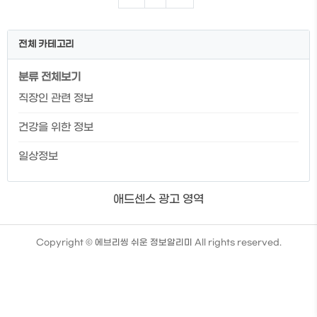
류 빵종류 칼로리 특징 허니오트 235kcal
곡물빵인 위트빵에 오트밀 가루를 묻혀 고
소함과 식감이 두배로 하티 210kcal 부드
전체 카테고리
러운 화이트빵에 옥수수 가루를 묻혀 겉은
바삭하고 속은 부드럽게 위트 192kcal 9
분류 전체보기
가지 곡물로 만들어 건강하고 고소한 곡물
빵 파마산 오레가노 213kcal 부드러운 화
직장인 관련 정보
이트빵에 파마산 오레가노 시즈닝을 묻혀
허브향이 가득 화이트 202kcal 가장 클래
건강을 위한 정보
식한 부드러운 밀빵 플랫브레드 467..
일상정보
애드센스 광고 영역
TistoryWhaleSkin3.4
Copyright ©
에브리씽 쉬운 정보알리미
All rights reserved.