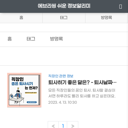
에브리씽 쉬운 정보알리미
홈
태그
방명록
홈
태그
방명록
직장인 관련 정보
퇴사하기 좋은 달은? - 퇴사날짜 정하는 법
모든 직장인들의 꿈인 퇴사. 퇴사할 결심이
서면 하루라도 빨리 퇴사를 하고 싶은데요.
그동안 힘들게 일했던 만큼 마지막도 야무
2023. 4. 13. 10:30
지게 챙겨야겠죠? 그럼 언제 퇴사하면 가장
유리한지 알아보도록 하겠습니다. 👇퇴사
시 필요한 서류가 무엇이 있는지 한 번에 알
아볼 수 있습니다. 👇퇴사를 준비하고 계시
«
1
»