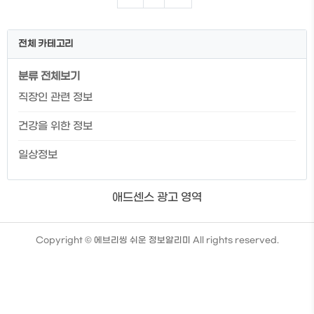
는 분들이라면 이번 기회에 확인해 보시길
바랍니다. 👇퇴직금을 수령받기 위해서는
IRP 계좌 개설이 필요합니다. 👇쉽고 빠르
전체 카테고리
게 IRP 계좌 개설하는 방법이 궁금하신 분
들은 이번 기회에 확인해 보시길 바랍니다.
분류 전체보기
퇴사하기 좋은 달은? 추천 퇴사날짜. 1월 2
일 이후 퇴사 1월 2일 이후 퇴사를 해야 하
직장인 관련 정보
는 이유는 무엇일까요? 바로 연차 발생입니
다. 보통 회사들이 회계년도 기준으로 관리
건강을 위한 정보
하기 때문에 1월 1일부로 연차가 다시 ..
일상정보
애드센스 광고 영역
TistoryWhaleSkin3.4
Copyright ©
에브리씽 쉬운 정보알리미
All rights reserved.