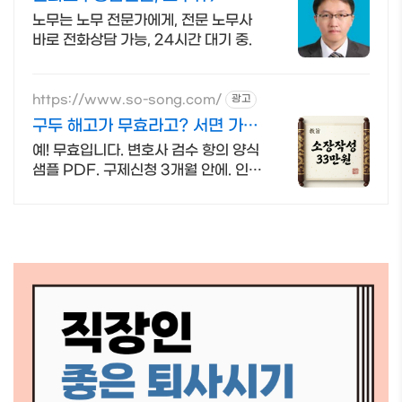
노무는 노무 전문가에게, 전문 노무사
바로 전화상담 가능, 24시간 대기 중.
https://www.so-song.com/
광고
구두 해고가 무효라고? 서면 가격
공개합니다
예! 무효입니다. 변호사 검수 항의 양식
샘플 PDF. 구제신청 3개월 안에. 인지
대와 송달료는 법원에 납부하는 별도
비용입니다. 함께 계산해 안내드립니다