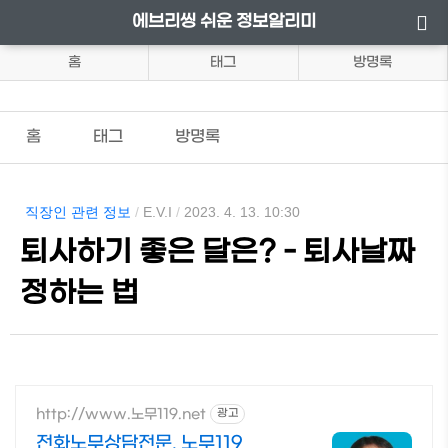
에브리씽 쉬운 정보알리미
홈
태그
방명록
홈
태그
방명록
직장인 관련 정보
/
E.V.I
/
2023. 4. 13. 10:30
퇴사하기 좋은 달은? - 퇴사날짜
정하는 법
http://www.노무119.net
광고
전화노무상담전문, 노무119