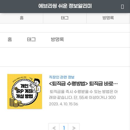
에브리씽 쉬운 정보알리미
홈
태그
방명록
홈
태그
방명록
직장인 관련 정보
<퇴직금 수령방법> 퇴직금 바로 수령받는 방법
​ 퇴직금을 즉시 수령받을 수 있는 방법은 아
래와 같습니다. 단, 55세 이상이거나 300
만원 미만일 경우 IRP 계좌 개설없이 즉시
2023. 4. 10. 15:36
수령 가능합니다. IPR 계좌가 무엇인지, 퇴
직소득세, 퇴직금/퇴직 소득세 계산 관련
된 내용은 아래 링크에서 확인 가능합니다.
👉퇴직금 수령 시 퇴직금에 대한 소득세가
«
1
»