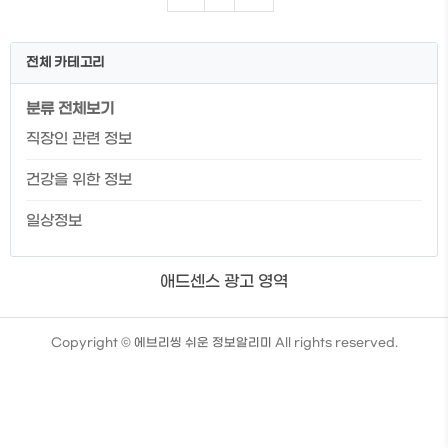
부과됩니다. 퇴직금 및 토직 소득세를 계산
해 볼 수 있는 계산기를 상기링크에서 확인
할 수 있으니 클릭하셔서 확인 하시길 바랍
전체 카테고리
니다. 👉퇴사하기 전 필요한 서류에 대해
미리 알아두면 퇴사 후 번거로움을 줄일 수
분류 전체보기
있습니다. 퇴사를 앞두신 분들 이라면 해당
글에서 미리 필요한 것들에 대해 알아보시
직장인 관련 정보
길 바라니다. 퇴직금 바로 수령하는 방법 ①
개인 IRP 계좌 개설 ② 개설한 IRP 계좌 회
건강을 위한 정보
사에 통보 (계좌번호 전달..
일상정보
애드센스 광고 영역
TistoryWhaleSkin3.4
Copyright ©
에브리씽 쉬운 정보알리미
All rights reserved.