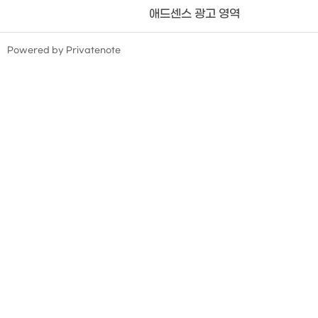
애드센스 광고 영역
TistoryWhaleSkin3.4
Powered by Privatenote