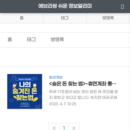
에브리씽 쉬운 정보알리미
홈
태그
방명록
홈
태그
방명록
일상정보
<숨은 돈 찾는 법>-휴면계좌 통합조회-카드 포인트 통합 조회-미청구 보험금 통합 조회
무려 17조원이 넘는 돈이 잠든 채 주인을 찾
지 못하고 있다고 합니다. 하지만 여러곳에
잠든 나의 돈을 찾는 것이 여간 번거로운일
2023. 4. 7. 13:25
이 아닌데요. 이를 위해 한 번에 손쉽고 간편
하게 찾을 수 있는 서비스가 있습니다. 이번
기회에 더 늦기전에 간편하게 찾아보시길
바랍니다. 목차 1. 계좌정보통합관리 서비
«
1
»