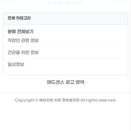
스란? 2. 휴면 계좌 잔고 조회하기 3. 휴면
계좌 계좌해지 하기 4. 휴면 포인트 통합 조
회하기 5. 숨은 보험금 조회하기 계좌정보
전체 카테고리
통합관리서비스란? 나의 계좌를 한눈에 확
인할 수 있을 뿐 아니라 증권사, 저축은행,
분류 전체보기
카드 등 전반적인 나의 금융 계좌를 한눈에
볼 수 있는 편리한 플랫폼입니다. 은행권뿐
직장인 관련 정보
아니라 제2금융권까지 모두 조회가 가능하
니 정말로 한눈에 모든 걸 볼 수 있는 플랫폼
건강을 위한 정보
이라고 말할 수 있습니다...
일상정보
애드센스 광고 영역
TistoryWhaleSkin3.4
Copyright ©
에브리씽 쉬운 정보알리미
All rights reserved.