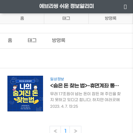
에브리씽 쉬운 정보알리미
홈
태그
방명록
홈
태그
방명록
일상정보
<숨은 돈 찾는 법>-휴면계좌 통합조회-카드 포인트 통합 조회-미청구 보험금 통합 조회
무려 17조원이 넘는 돈이 잠든 채 주인을 찾
지 못하고 있다고 합니다. 하지만 여러곳에
잠든 나의 돈을 찾는 것이 여간 번거로운일
2023. 4. 7. 13:25
이 아닌데요. 이를 위해 한 번에 손쉽고 간편
하게 찾을 수 있는 서비스가 있습니다. 이번
기회에 더 늦기전에 간편하게 찾아보시길
바랍니다. 목차 1. 계좌정보통합관리 서비
«
1
»