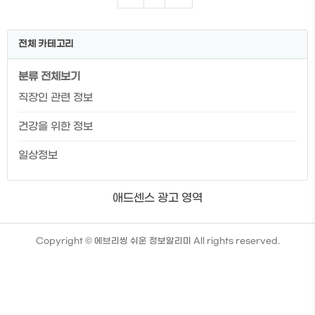
스란? 2. 휴면 계좌 잔고 조회하기 3. 휴면
계좌 계좌해지 하기 4. 휴면 포인트 통합 조
회하기 5. 숨은 보험금 조회하기 계좌정보
전체 카테고리
통합관리서비스란? 나의 계좌를 한눈에 확
인할 수 있을 뿐 아니라 증권사, 저축은행,
분류 전체보기
카드 등 전반적인 나의 금융 계좌를 한눈에
볼 수 있는 편리한 플랫폼입니다. 은행권뿐
직장인 관련 정보
아니라 제2금융권까지 모두 조회가 가능하
니 정말로 한눈에 모든 걸 볼 수 있는 플랫폼
건강을 위한 정보
이라고 말할 수 있습니다...
일상정보
애드센스 광고 영역
TistoryWhaleSkin3.4
Copyright ©
에브리씽 쉬운 정보알리미
All rights reserved.