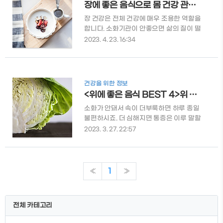
장에 좋은 음식으로 몸 건강 관리하는 법
주는 음식들 몸의 해독작용을 도와주는 음
식들을 알려드리도록 하겠습니다. 녹색 잎
장 건강은 전체 건강에 매우 조용한 역할을
채소 시금치, 케일, 로메인 레터스와 같은 녹
합니다. 소화기관이 안좋으면 삶의 질이 떨
색 잎 채소는 해독에 도움을 주는 강력한 식
어지게 됩니다. 이번 글에서는 장에 좋은 음
2023. 4. 23. 16:34
품이빈다. 이들은 식이섬유와 항산화제를
식에 대해 알아보겠습니다. 장 건강을 위해
풍부하게 함유하고 있어 독서를 제거하고
먹을 수 있는 다양한 음식들이 있습니다. 그
소화 시스템을 정화하는데 도움을 줍니다.
럼, 자세한 내용은 아래에서 확인해 보도록
시금치 철분,칼슘,비타민 A,비타민 C, 식이
하겠습니다. 장에 좋은 음식 장이 안좋으면
건강을 위한 정보
섬유 등 다양한 영양소를 포함하고 있습니
툭하면 배탈이 나곤하죠. 장에 좋음 음식들
<위에 좋은 음식 BEST 4>위 건강과 다이어트에 좋은 음식 한번에 알아보기
다. 철분..
은 식이섬유 함량이 높고, 유산균이 함유되
어 있다는 공통점이 있습니다. 또한, 항산화
소화가 안돼서 속이 더부룩하면 하루 종일
물질이 풍부하며 저지방에 고단백 식품들
불편하시죠. 더 심해지면 통증은 이루 말할
입니다. 그리고 마지막으로 발효 식품들이
수 없는데요. 속도 편해지면서 다이어트에
2023. 3. 27. 22:57
많습니다. 시도때도 없이 탈이나는 장 때문
도움이 되는 식재료들에 대해 알려드리려
에 고생이신 분들을 위해 5가지의 장에 좋
합니다. 여러 가지로 손쉽게 조리할 수 있는
은 음식을 알아보도록 하겠습니다. 요거트
다이어트 식재료에 대해 간편하게 알아보
요거트는 프로바이오틱스를 함유하고 있기
시길 바랍니다. 목차 1. 위에 좋은 음식들 2.
«
1
»
때문에 장 내 유익한 세균을 늘려주고 유해
위에 안좋은 음식들 / 피해야할 음식들 위
세..
에 좋은 음식들 양배추 양배추는 미국 타임
지에서 선정한 3대 장수식품입니다. 양배
전체 카테고리
추는 식이섬유가 풍부한 대다 100g당
20kcal라는 낮은 칼로리로 다이어트에 매