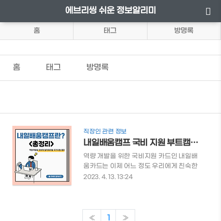
에브리씽 쉬운 정보알리미
홈
태그
방명록
홈
태그
방명록
직장인 관련 정보
내일배움캠프 국비 지원 부트캠프 알아보기 <총정리>
역량 개발을 위한 국비지원 카드인 내일배
움카드는 이제 어느 정도 우리에게 친숙한
데요. 국비지원 부트 캠프인 내일배움캠프
2023. 4. 13. 13:24
라는 것도 있다는 사실. 알고 계셨나요? 내
일배움캠프가 생소하신 분들을 위해 내일
배움캠프의 모든 것에 대해 알아보도록 하
겠습니다. 내일배움캠프 국비지원 부트캠
«
1
»