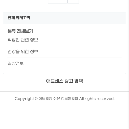
프 알아보기 목차 내일배움캠프란? 내일배
움캠프 커리큘럼 내일배움캠프 지원절차 👇
내일배움카드발급 대상자에 한해서 모집되
전체 카테고리
기 때문에 내일배움카드 대상자인지 먼저
확인 후 내일배움캠프에 대해 알아보시길
분류 전체보기
바랍니다. 내일배움캠프란? 내일배움캠프
란, 개발자 취업을 돕기 위한 취업 캠프로 전
직장인 관련 정보
액 국비지원으로 진행되는 국비지원 부트
캠프입니다. 전공자뿐 아니라 비전공자를
건강을 위한 정보
위한 사전 캠프 또한 진행되고 있으며, 강의
를 통해 개발의 기초 적인 부분을 미리 ..
일상정보
애드센스 광고 영역
TistoryWhaleSkin3.4
Copyright ©
에브리씽 쉬운 정보알리미
All rights reserved.