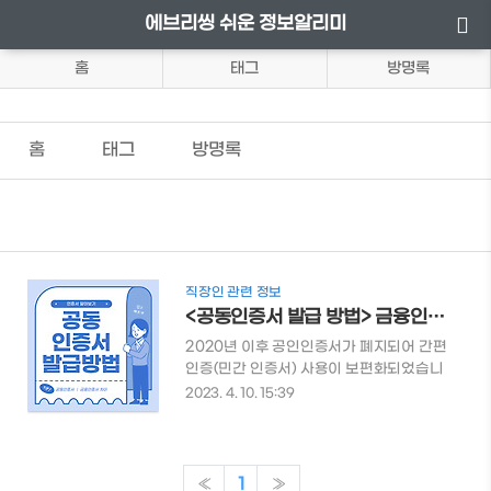
에브리씽 쉬운 정보알리미
홈
태그
방명록
홈
태그
방명록
직장인 관련 정보
<공동인증서 발급 방법> 금융인증서와의 차이점 과 인증서 종류
2020년 이후 공인인증서가 폐지되어 간편
인증(민간 인증서) 사용이 보편화되었습니
다. 하지만 간혹 공동인증서와 금융인증서
2023. 4. 10. 15:39
로 로그인을 해야 하는 경우가 있습니다. 공
동인증서와 금융인증서의 차이점과 발급방
법에 대해 궁금하실 텐데요. 이번 기회에 쉽
고 간단하게 알아보시길 바랍니다. 공동인
«
1
»