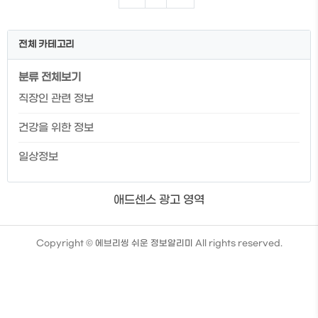
증서발급방법 목차 1. 공동인증서와 금융인
증서의 차이 2. 개인용 인증서 종류 3. 공동
인증서 발급방법 공동인증서와 금융인증서
전체 카테고리
의 차이 공동인증서 구분 금융인증서 6개
의 공인인증기관 발급기관 금융결제원 사
분류 전체보기
용자 기기 보관방식 클라우드 서버 1년 (수
동갱신) 유효기간 3년 (자동갱신) 영문+숫
직장인 관련 정보
자+특수문자 10자리 이상 조합 비밀번호 6
자리 숫자 공동인증서란 온라인상의 신분
건강을 위한 정보
증이라고 생각하시면 됩니다. 대표적인 전
자 인증서로 전자 민..
일상정보
애드센스 광고 영역
TistoryWhaleSkin3.4
Copyright ©
에브리씽 쉬운 정보알리미
All rights reserved.