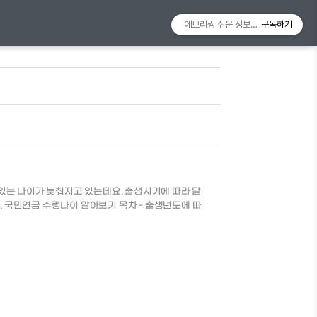
에브리씽 쉬운 정보알리미
구독하기
있는 나이가 늦춰지고 있는데요. 출생시기에 따라 달
 국민연금 수령나이 알아보기 목차 - 출생년도에 따
연금제도 수령시기 출생년도에 따른 국민연금 수령시기
 이전 출생자 60세 부터 1953 ~ 1956년 61세 부
터 1965 ~ 1968년 64세 부터 1969년 이후 출생자 65
한동안 논란이 되었습니다. 하지만 국민연금공단의 입