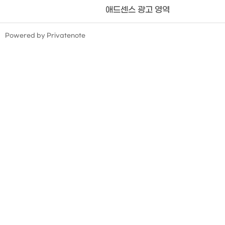
애드센스 광고 영역
TistoryWhaleSkin3.4
Powered by Privatenote