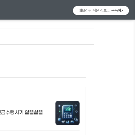
에브리씽 쉬운 정보알리미
구독하기
 연금수령시기 알뜰살뜰