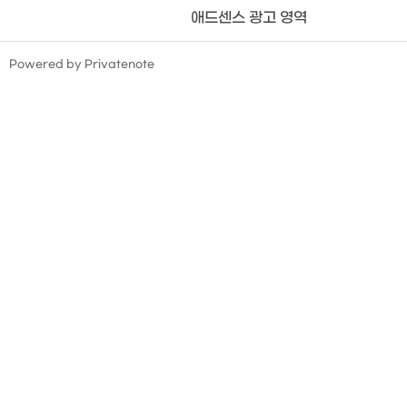
애드센스 광고 영역
TistoryWhaleSkin3.4
Powered by Privatenote