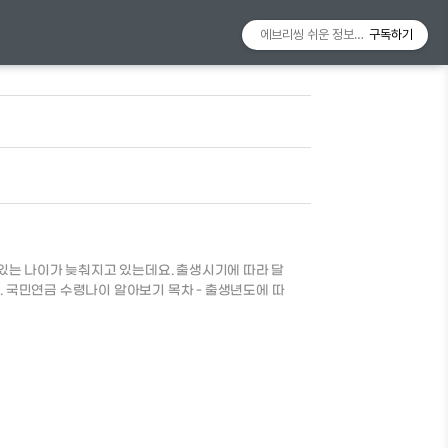
에브리씽 쉬운 정보알리미
구독하기
있는 나이가 늦춰지고 있는데요. 출생시기에 따라 달
 국민연금 수령나이 알아보기 목차 - 출생년도에 따
연금제도 수령시기 출생년도에 따른 국민연금 수령시기
 이전 출생자 60세 부터 1953 ~ 1956년 61세 부
터 1965 ~ 1968년 64세 부터 1969년 이후 출생자 65
한동안 논란이 되었습니다. 하지만 국민연금공단의 입