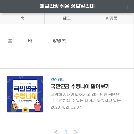
에브리씽 쉬운 정보알리미
홈
태그
방명록
홈
태그
방명록
일상정보
국민연금 수령나이 알아보기
고령화 시대가 되어가고 있는 만큼 국민연
금 수령받을 수 있는 나이가 늦춰지고 있는
데요. 출생시기에 따라 달라지는 국민연금
2023. 4. 21. 02:07
수령나이에 대해 알아보도록 하겠습니다.
국민연금 수령나이 알아보기 목차 - 출생년
도에 따른 국민연금 수령시기 - 조기노령연
금 수령시기 - 연기연금제도 수령시기 출생
«
1
»