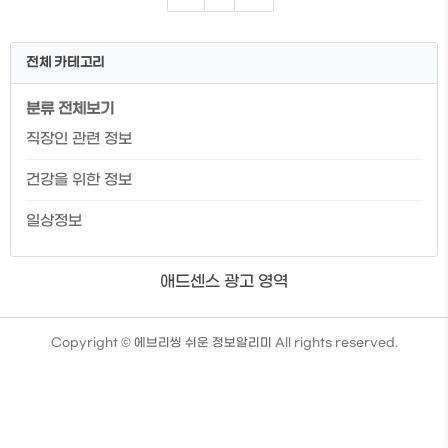
년도에 따른 국민연금 수령시기 가입자의
출생 시기(년도) 연금 수령 개시 시기(나이)
1952년 이전 출생자 60세 부터 1953 ~
전체 카테고리
1956년 61세 부터 1957 ~ 1960년 62세
부터 1961 ~ 1964년 63세 부터 1965 ~
분류 전체보기
1968년 64세 부터 1969년 이후 출생자
65세 부터 2060년에는 국민연금이 소진
직장인 관련 정보
된다는 말이 있어 한동안 논란이 되었습니
다. 하지만 국민연금공단의 입장에 따르면
건강을 위한 정보
국민연금이 안정적이..
일상정보
애드센스 광고 영역
TistoryWhaleSkin3.4
Copyright ©
에브리씽 쉬운 정보알리미
All rights reserved.