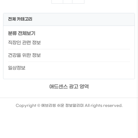
니다. 지원대상 및 지원금 지원대상: 국민 누
구나 신청 가능 **단, 일부제외 지원금: 훈련
비의 48%~85% 지원 **5년간 300~500
전체 카테고리
만원 한도 대상자 지원율 일반 참여자 45%
~ 85% 국민 취업 지원제도Ⅰ 유형 국민 취
분류 전체보기
업 지원제도 Ⅱ 유형(특정계층) 80% ~
100% 국민 취업 지원제도 Ⅱ 50% ~ 85%
직장인 관련 정보
근료장려금(EITC) 수급자 72.5% ~
92.5% 추가지원 대상 1. 기간제, 파견, 단기
건강을 위한 정보
간 일용근로자..
일상정보
애드센스 광고 영역
TistoryWhaleSkin3.4
Copyright ©
에브리씽 쉬운 정보알리미
All rights reserved.