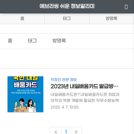
에브리씽 쉬운 정보알리미
홈
태그
방명록
홈
태그
방명록
직장인 관련 정보
2023년 내일배움카드 발급방법 및 자격조건 확인하기
내일배움카드란? 내일배움카드란 취업과
이직의 역량 개발에 필요한 직무수행능력
향상을 위한 훈련을 국민 스스로 받을 수 있
2023. 4. 7. 13:55
도록 나라에서 훈련비를 지원해주는 카드
입니다. 취업준비생, 이직희망자, 재직자,
중.장년 등 누구나 업무역량을 향상 시키고
싶은 분들이라면 발급 받을 수 있는 카드입
«
1
»