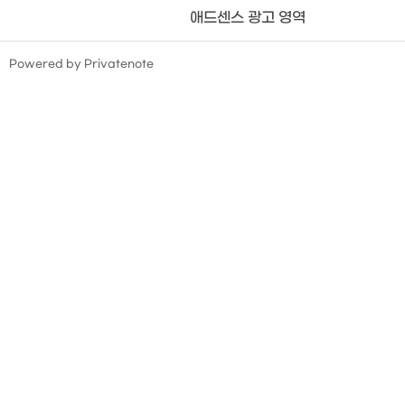
애드센스 광고 영역
TistoryWhaleSkin3.4
Powered by Privatenote