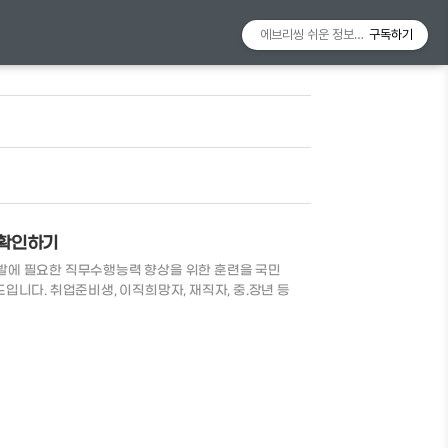
에브리씽 쉬운 정보알리미
구독하기
 확인하기
발에 필요한 직무수행능력 향상을 위한 훈련을 국민
니다. 취업준비생, 이직희망자, 재직자, 중.장년 등
 수 있는 카드입니다. 지원대상 및 지원금 지원대상:
8%~85% 지원 **5년간 300~500만원 한도 대상자
형 국민 취업 지원제도 Ⅱ 유형(특정계층) 80% ~
C) 수급자 72.5% ~ 92.5% 추가지원 대상 1. 기간