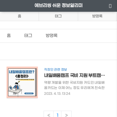
에브리씽 쉬운 정보알리미
홈
태그
방명록
홈
태그
방명록
직장인 관련 정보
내일배움캠프 국비 지원 부트캠프 알아보기 <총정리>
역량 개발을 위한 국비지원 카드인 내일배
움카드는 이제 어느 정도 우리에게 친숙한
데요. 국비지원 부트 캠프인 내일배움캠프
2023. 4. 13. 13:24
라는 것도 있다는 사실. 알고 계셨나요? 내
일배움캠프가 생소하신 분들을 위해 내일
배움캠프의 모든 것에 대해 알아보도록 하
겠습니다. 내일배움캠프 국비지원 부트캠
«
1
»