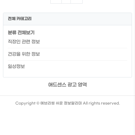
프 알아보기 목차 내일배움캠프란? 내일배
움캠프 커리큘럼 내일배움캠프 지원절차 👇
내일배움카드발급 대상자에 한해서 모집되
전체 카테고리
기 때문에 내일배움카드 대상자인지 먼저
확인 후 내일배움캠프에 대해 알아보시길
분류 전체보기
바랍니다. 내일배움캠프란? 내일배움캠프
란, 개발자 취업을 돕기 위한 취업 캠프로 전
직장인 관련 정보
액 국비지원으로 진행되는 국비지원 부트
캠프입니다. 전공자뿐 아니라 비전공자를
건강을 위한 정보
위한 사전 캠프 또한 진행되고 있으며, 강의
를 통해 개발의 기초 적인 부분을 미리 ..
일상정보
애드센스 광고 영역
TistoryWhaleSkin3.4
Copyright ©
에브리씽 쉬운 정보알리미
All rights reserved.