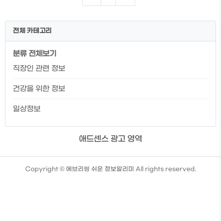
로움을 예방할 수 있습니다. 퇴사 전에 알아
두면 좋은 정보 또한 있으므로 퇴사를 준비
하시는 분이라면 미리 확인하시길 바랍니
전체 카테고리
다. 👉 퇴직금을 수령받는 방법이 궁금하신
분들이나 IRP 계좌 개설에 어려움이 있으
분류 전체보기
신 분들은 해당 글에서 확인이 가능합니다.
한번에 확인을 원하시는 분들은 해당 글에
직장인 관련 정보
서 확인하시길 바랍니다. 재직증명서와경
력증명서차이 재직증명서는 현재 직장을
건강을 위한 정보
다니고 있음을 증명해주는 문서입니다. 즉,
재직을 증명하는 서류로재직중에 발급받는
일상정보
서류로..
애드센스 광고 영역
TistoryWhaleSkin3.4
Copyright ©
에브리씽 쉬운 정보알리미
All rights reserved.