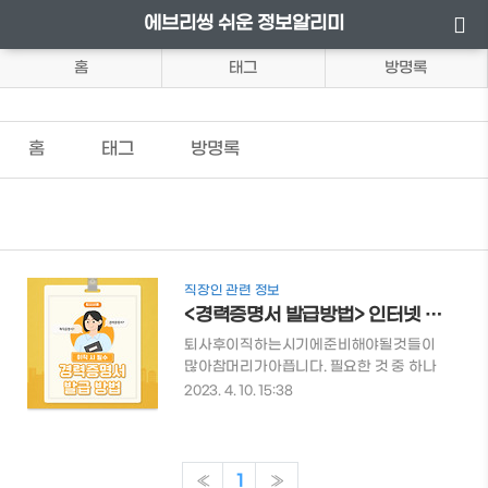
에브리씽 쉬운 정보알리미
홈
태그
방명록
홈
태그
방명록
직장인 관련 정보
<경력증명서 발급방법> 인터넷 발급방법 과 재직증명서란?
퇴사후이직하는시기에준비해야될것들이
많아참머리가아픕니다. 필요한 것 중 하나
가 바로 경력증명서인데요. 경력증명서를
2023. 4. 10. 15:38
쉽게발급받는방법에대해알아보도록하겠
습니다. 목차 재직증명서와경력증명서차이
경력증명서발급방법 👉 퇴직 시 필요한 서
류가 무엇인지 미리 알아두면 퇴사 후 번거
«
1
»