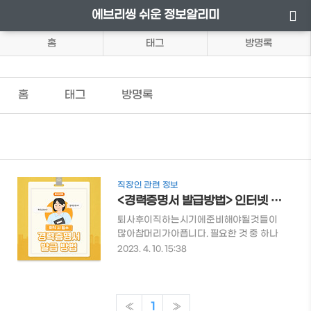
에브리씽 쉬운 정보알리미
홈
태그
방명록
홈
태그
방명록
직장인 관련 정보
<경력증명서 발급방법> 인터넷 발급방법 과 재직증명서란?
퇴사후이직하는시기에준비해야될것들이
많아참머리가아픕니다. 필요한 것 중 하나
가 바로 경력증명서인데요. 경력증명서를
2023. 4. 10. 15:38
쉽게발급받는방법에대해알아보도록하겠
습니다. 목차 재직증명서와경력증명서차이
경력증명서발급방법 👉 퇴직 시 필요한 서
류가 무엇인지 미리 알아두면 퇴사 후 번거
«
1
»