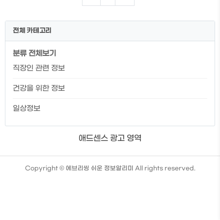
로움을 예방할 수 있습니다. 퇴사 전에 알아
두면 좋은 정보 또한 있으므로 퇴사를 준비
하시는 분이라면 미리 확인하시길 바랍니
전체 카테고리
다. 👉 퇴직금을 수령받는 방법이 궁금하신
분들이나 IRP 계좌 개설에 어려움이 있으
분류 전체보기
신 분들은 해당 글에서 확인이 가능합니다.
한번에 확인을 원하시는 분들은 해당 글에
직장인 관련 정보
서 확인하시길 바랍니다. 재직증명서와경
력증명서차이 재직증명서는 현재 직장을
건강을 위한 정보
다니고 있음을 증명해주는 문서입니다. 즉,
재직을 증명하는 서류로재직중에 발급받는
일상정보
서류로..
애드센스 광고 영역
TistoryWhaleSkin3.4
Copyright ©
에브리씽 쉬운 정보알리미
All rights reserved.