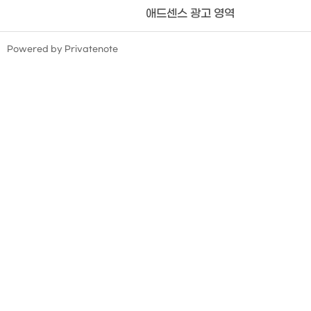
애드센스 광고 영역
TistoryWhaleSkin3.4
Powered by Privatenote