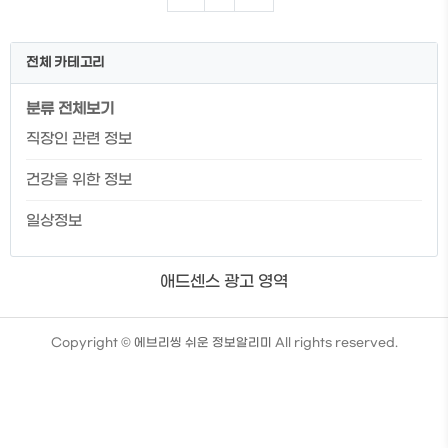
신분증 재발급 방문 신청방법 신분증 재발
급 온라인 신청방법 신분증 증명사진 규정
신분증 재발급 시 필요한 것들 본인이 준비
전체 카테고리
해야 할 것들 - 6개월 이내에 촬영한
3.5cm x 4.5cm의 모자 등을 쓰지 않은 상
분류 전체보기
반신 사진 1장 - 직전 사용한 주민등록증
(단, 분실 및 파기 등의 경우는 제외) - 신분
직장인 관련 정보
증 재발급 수수료 5,000 사진은 실무적으
로 6개월 이내 촬영한 사진이 아니더라도
건강을 위한 정보
현재와 많이 다르지 않으면 괜찮지만 ..
일상정보
애드센스 광고 영역
TistoryWhaleSkin3.4
Copyright ©
에브리씽 쉬운 정보알리미
All rights reserved.