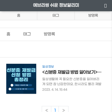
에브리씽 쉬운 정보알리미
홈
태그
방명록
홈
태그
방명록
일상정보
<신분증 재발급 방법 알아보기> 주민등록증 재발급 온라인/오프라인 총정리
일상생활에 꼭 필요한 신분증을 잃어버리
게 되면 참 난감한데요. 한시라도 빨리 재발
급을 받기 위해 필요한 것들을 빠르게 체크
2023. 4. 14. 15:44
해 봐야 합니다. 이번엔 신분증 재발급에 대
한 모든 것을 알아보도록 하겠습니다. ​신분
증 재발급 신청방법 알아보기 목차 신분증
재발급 시 필요한 것들 임시 신분증이란?
«
1
»