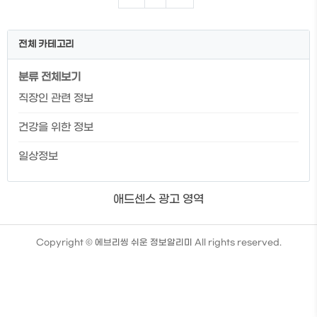
신분증 재발급 방문 신청방법 신분증 재발
급 온라인 신청방법 신분증 증명사진 규정
신분증 재발급 시 필요한 것들 본인이 준비
전체 카테고리
해야 할 것들 - 6개월 이내에 촬영한
3.5cm x 4.5cm의 모자 등을 쓰지 않은 상
분류 전체보기
반신 사진 1장 - 직전 사용한 주민등록증
(단, 분실 및 파기 등의 경우는 제외) - 신분
직장인 관련 정보
증 재발급 수수료 5,000 사진은 실무적으
로 6개월 이내 촬영한 사진이 아니더라도
건강을 위한 정보
현재와 많이 다르지 않으면 괜찮지만 ..
일상정보
애드센스 광고 영역
TistoryWhaleSkin3.4
Copyright ©
에브리씽 쉬운 정보알리미
All rights reserved.