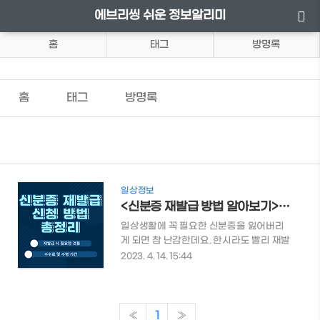
에브리씽 쉬운 정보알리미
홈
태그
방명록
홈
태그
방명록
일상정보
<신분증 재발급 방법 알아보기> 주민등록증 재발급 온라인/오프라인 총정리
일상생활에 꼭 필요한 신분증을 잃어버리
게 되면 참 난감한데요. 한시라도 빨리 재발
급을 받기 위해 필요한 것들을 빠르게 체크
2023. 4. 14. 15:44
해 봐야 합니다. 이번엔 신분증 재발급에 대
한 모든 것을 알아보도록 하겠습니다. ​신분
증 재발급 신청방법 알아보기 목차 신분증
재발급 시 필요한 것들 임시 신분증이란?
«
1
»