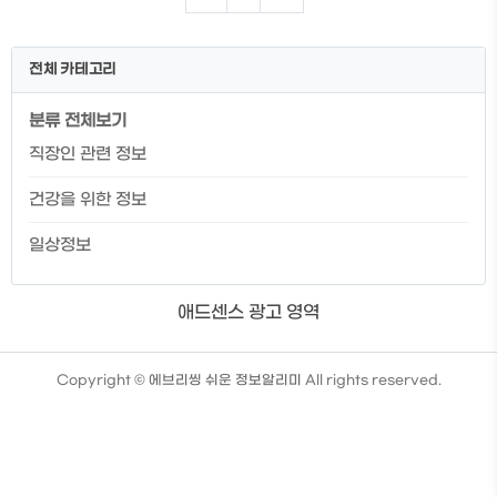
는 분들이라면 이번 기회에 확인해 보시길
바랍니다. 👇퇴직금을 수령받기 위해서는
IRP 계좌 개설이 필요합니다. 👇쉽고 빠르
전체 카테고리
게 IRP 계좌 개설하는 방법이 궁금하신 분
들은 이번 기회에 확인해 보시길 바랍니다.
분류 전체보기
퇴사하기 좋은 달은? 추천 퇴사날짜. 1월 2
일 이후 퇴사 1월 2일 이후 퇴사를 해야 하
직장인 관련 정보
는 이유는 무엇일까요? 바로 연차 발생입니
다. 보통 회사들이 회계년도 기준으로 관리
건강을 위한 정보
하기 때문에 1월 1일부로 연차가 다시 ..
일상정보
애드센스 광고 영역
TistoryWhaleSkin3.4
Copyright ©
에브리씽 쉬운 정보알리미
All rights reserved.