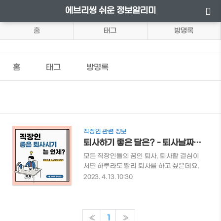
에브리씽 쉬운 정보알리미
홈
태그
방명록
홈
태그
방명록
직장인 관련 정보
퇴사하기 좋은 달은? - 퇴사날짜 정하는 법
모든 직장인들의 꿈인 퇴사. 퇴사할 결심이
서면 하루라도 빨리 퇴사를 하고 싶은데요.
그동안 힘들게 일했던 만큼 마지막도 야무
2023. 4. 13. 10:30
지게 챙겨야겠죠? 그럼 언제 퇴사하면 가장
유리한지 알아보도록 하겠습니다. 👇퇴사
시 필요한 서류가 무엇이 있는지 한 번에 알
아볼 수 있습니다. 👇퇴사를 준비하고 계시
«
1
»