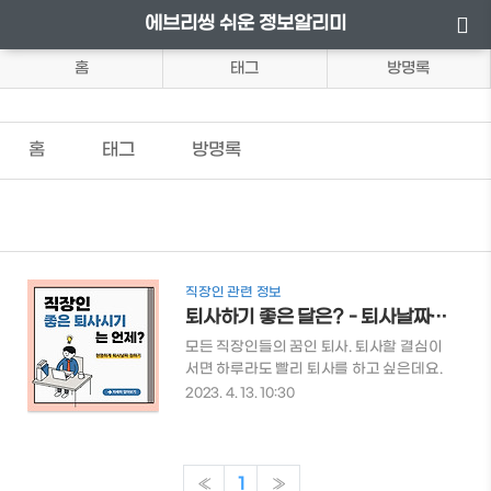
에브리씽 쉬운 정보알리미
홈
태그
방명록
홈
태그
방명록
직장인 관련 정보
퇴사하기 좋은 달은? - 퇴사날짜 정하는 법
모든 직장인들의 꿈인 퇴사. 퇴사할 결심이
서면 하루라도 빨리 퇴사를 하고 싶은데요.
그동안 힘들게 일했던 만큼 마지막도 야무
2023. 4. 13. 10:30
지게 챙겨야겠죠? 그럼 언제 퇴사하면 가장
유리한지 알아보도록 하겠습니다. 👇퇴사
시 필요한 서류가 무엇이 있는지 한 번에 알
아볼 수 있습니다. 👇퇴사를 준비하고 계시
«
1
»