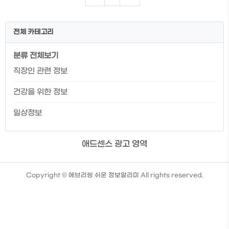
는 분들이라면 이번 기회에 확인해 보시길
바랍니다. 👇퇴직금을 수령받기 위해서는
IRP 계좌 개설이 필요합니다. 👇쉽고 빠르
전체 카테고리
게 IRP 계좌 개설하는 방법이 궁금하신 분
들은 이번 기회에 확인해 보시길 바랍니다.
분류 전체보기
퇴사하기 좋은 달은? 추천 퇴사날짜. 1월 2
일 이후 퇴사 1월 2일 이후 퇴사를 해야 하
직장인 관련 정보
는 이유는 무엇일까요? 바로 연차 발생입니
다. 보통 회사들이 회계년도 기준으로 관리
건강을 위한 정보
하기 때문에 1월 1일부로 연차가 다시 ..
일상정보
애드센스 광고 영역
TistoryWhaleSkin3.4
Copyright ©
에브리씽 쉬운 정보알리미
All rights reserved.